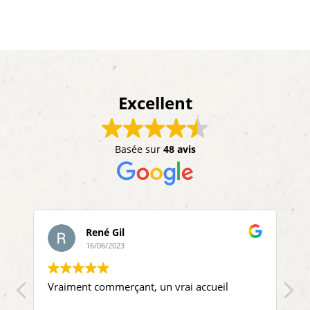
Excellent
Basée sur
48 avis
René Gil
16/06/2023
Vraiment commerçant, un vrai accueil
B